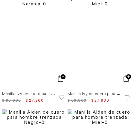
M
anilla Ivy de cuero para hombre contraste
M
anilla Ivy de cuero para hombre contraste
$
69
.
900
$
27
.
960
$
69
.
900
$
27
.
960