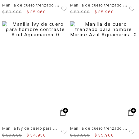
M
anilla de cuero trenzado para hombre Marine
M
anilla de cuero trenzado para hombre Marine
$
89
.
900
$
35
.
960
$
89
.
900
$
35
.
960
M
anilla Ivy de cuero para hombre contraste
M
anilla de cuero trenzado para hombre Marine
$
69
.
900
$
34
.
950
$
89
.
900
$
35
.
960