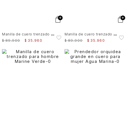
M
anilla de cuero trenzado para hombre Sienna
M
anilla de cuero trenzado para hombre Tessa
$
89
.
900
$
35
.
960
$
89
.
900
$
35
.
960