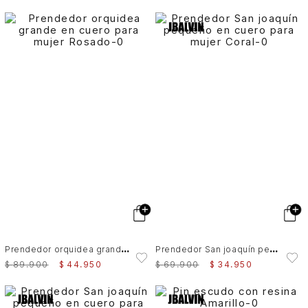
P
rendedor orquidea grande en cuero para mujer
P
rendedor San joaquín pequeño en cuero para mujer
$
89
.
900
$
44
.
950
$
69
.
900
$
34
.
950