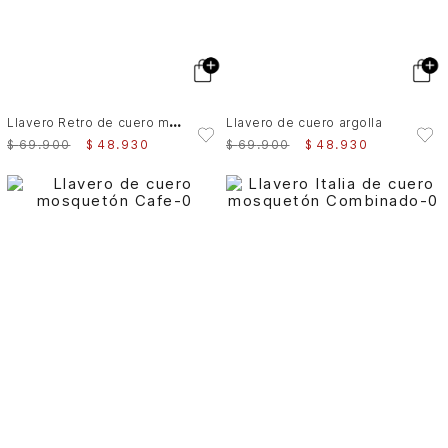
L
lavero Retro de cuero mosquetón Negro
Llavero de cuero argolla
$
69
.
900
$
48
.
930
$
69
.
900
$
48
.
930