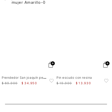
P
rendedor San joaquín pequeño en cuero para mujer
Pin escudo con resina
$
69
.
900
$
34
.
950
$
19
.
900
$
13
.
930