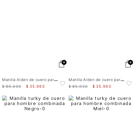
M
anilla Alden de cuero para hombre trenzada
M
anilla Alden de cuero para hombre trenzada
$
89
.
900
$
35
.
960
$
89
.
900
$
35
.
960