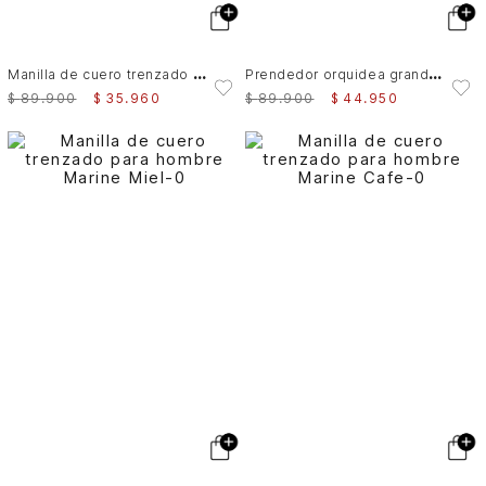
M
anilla de cuero trenzado para hombre Marine
P
rendedor orquidea grande en cuero para mujer
$
89
.
900
$
35
.
960
$
89
.
900
$
44
.
950