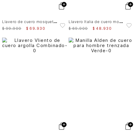
L
lavero de cuero mosquetón
L
lavero Italia de cuero mosquetón Combinado
$
99
.
900
$
69
.
930
$
69
.
900
$
48
.
930