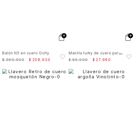
M
anilla turky de cuero para hombre combinada
Balón N5 en cuero Golty
$
369
.
900
$
258
.
930
$
69
.
900
$
27
.
960