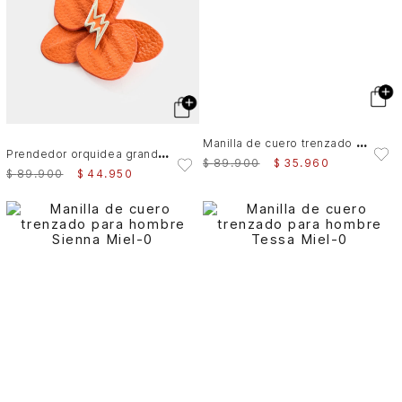
M
anilla de cuero trenzado para hombre Marine
P
rendedor orquidea grande en cuero para mujer
$
89
.
900
$
35
.
960
$
89
.
900
$
44
.
950