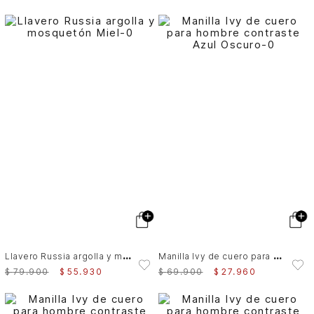
L
lavero Russia argolla y mosquetón Miel
M
anilla Ivy de cuero para hombre contraste
$
79
.
900
$
55
.
930
$
69
.
900
$
27
.
960