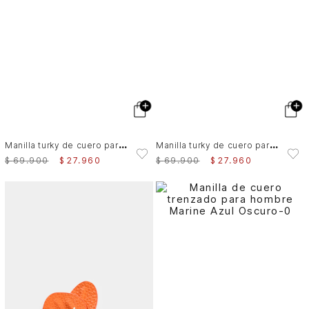
M
anilla turky de cuero para hombre combinada
M
anilla turky de cuero para hombre combinada
$
69
.
900
$
27
.
960
$
69
.
900
$
27
.
960