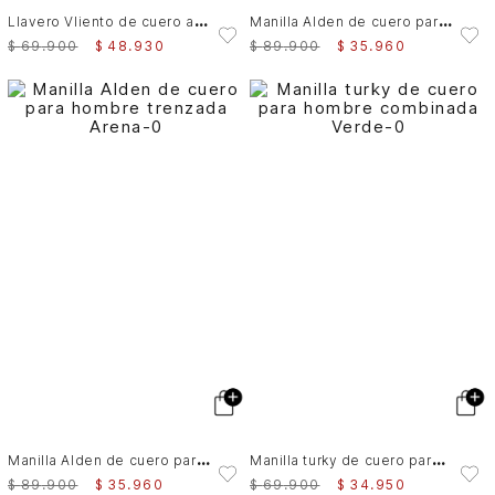
L
lavero Vliento de cuero argolla Combinado
M
anilla Alden de cuero para hombre trenzada
$
69
.
900
$
48
.
930
$
89
.
900
$
35
.
960
M
anilla Alden de cuero para hombre trenzada
M
anilla turky de cuero para hombre combinada
$
89
.
900
$
35
.
960
$
69
.
900
$
34
.
950