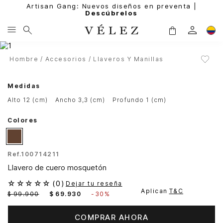
Artisan Gang: Nuevos diseños en preventa |
Descúbrelos
Hombre
Accesorios
Llaveros Y Manillas
Medidas
alto 12 (cm)
ancho 3,3 (cm)
profundo 1 (cm)
Colores
Ref.
100714211
Llavero de cuero mosquetón
☆
☆
☆
☆
☆
(
0
)
Dejar tu reseña
Aplican
T&C
$
99
.
900
$
69
.
930
-
30%
COMPRAR AHORA