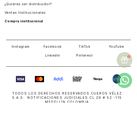
¿Quieres ser distribuidor?
Estados Unidos
Ventas Institucionales
Salvador
Compra institucional
Costa Rica
Instagram
Facebook
TikTok
YouTube
LinkedIn
Pinterest
TODOS LOS DERECHOS RESERVADOS CUEROS VÉLEZ
S.A.S. NOTIFICACIONES JUDICIALES CL 29 # 52 -115
MEDELLÍN COLOMBIA
018000114000
| NIT 800191700-8
servicioalcliente@cuerosvelez.com
WhatsApp
+57310 448 6083
SUPERINTENDENCIA DE INDUSTRIA Y COMERCIO