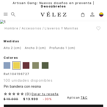
Artisan Gang: Nuevos diseños en preventa |
Descúbrelos
Hombre
Accesorios
Llaveros Y Manillas
Medidas
alto 2 (cm)
ancho 3 (cm)
profundo 1 (cm)
Colores
Ref.
104196727
100 unidades disponibles
Pin bandera con resina
☆
☆
☆
☆
☆
(
0
)
Dejar tu reseña
Aplican
T&C
$
19
.
900
$
13
.
930
-
30%