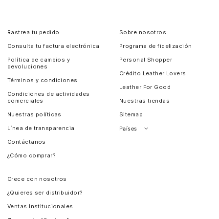
Rastrea tu pedido
Sobre nosotros
Consulta tu factura electrónica
Programa de fidelización
Política de cambios y
Personal Shopper
devoluciones
Crédito Leather Lovers
Términos y condiciones
Leather For Good
Condiciones de actividades
comerciales
Nuestras tiendas
Nuestras políticas
Sitemap
Línea de transparencia
Países
Contáctanos
Perú
¿Cómo comprar?
Chile
Panamá
Crece con nosotros
Guatemala
¿Quieres ser distribuidor?
Estados Unidos
Ventas Institucionales
Salvador