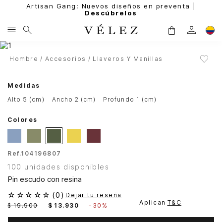
Artisan Gang: Nuevos diseños en preventa |
Descúbrelos
Hombre
Accesorios
Llaveros Y Manillas
Medidas
alto 5 (cm)
ancho 2 (cm)
profundo 1 (cm)
Colores
Ref.
104196807
100 unidades disponibles
Pin escudo con resina
☆
☆
☆
☆
☆
(
0
)
Dejar tu reseña
Aplican
T&C
$
19
.
900
$
13
.
930
-
30%