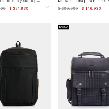
Tula morral de lona y cuero para hombre Nautical
900
$
321
.
930
$
209
.
900
$
146
.
930
ÍCONO