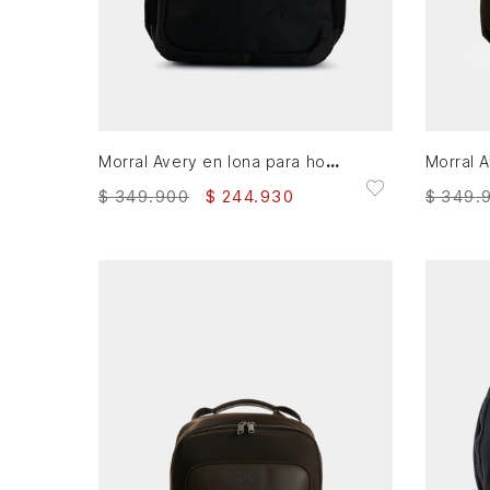
AGREGAR AL CARRITO
Morral Avery en lona para hombre versátil
$
349
.
$
349
.
900
$
244
.
930