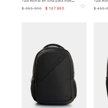
Tula morral en lona para hombre Sassari
$
369
.
900
$
147
.
960
$
459
.