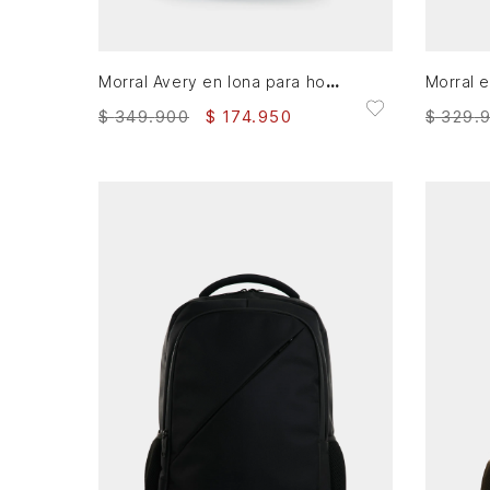
AGREGAR AL CARRITO
Morral Avery en lona para hombre versátil
$
349
.
900
$
174
.
950
$
329
.