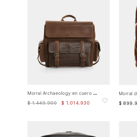
AGREGAR AL CARRITO
Morral Archaeology en cuero para hombre
$
1
.
449
.
900
$
1
.
014
.
930
$
899
.