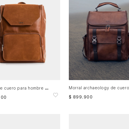
AGREGAR AL CARRITO
AGREGAR AL CARRITO
Morral de cuero para hombre Liora 2
$
899
.
900
900