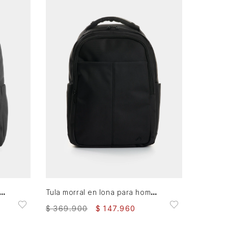
AGREGAR AL CARRITO
Tula morral en lona para hombre Sassari
rral en lona para hombre Trapani
$
369
.
900
$
147
.
960