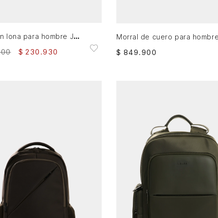
AGREGAR AL CARRITO
AGREGAR AL CARRITO
Morral en lona para hombre Jackson
900
$
230
.
930
$
849
.
900