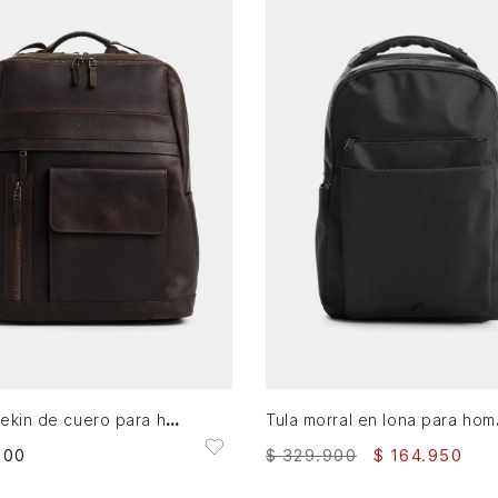
AGREGAR AL CARRITO
AGREGAR AL CARRITO
Morral pekin de cuero para hombre estilo clásico
Tula mo
900
$
329
.
900
$
164
.
950