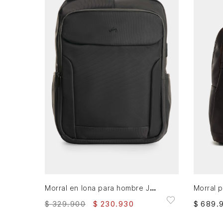
AGREGAR AL CARRITO
Morral en lona para hombre Jackson
$
329
.
900
$
230
.
930
$
689
.