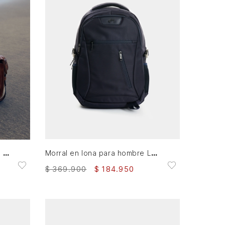
AGREGAR AL CARRITO
Morral archaeology de cuero semi brillante para hombre ajuste chapas
Morral en lona para hombre Ledger
$
369
.
900
$
184
.
950