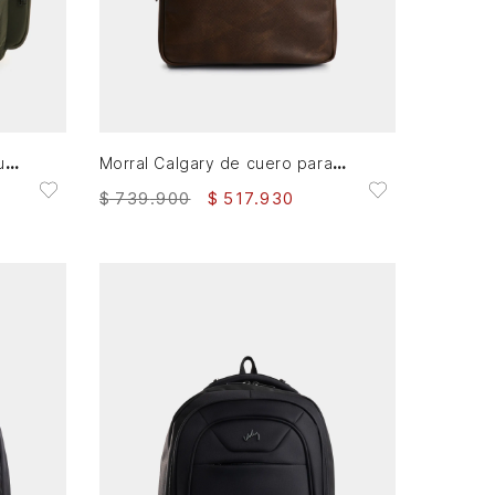
AGREGAR AL CARRITO
Tula morral caval de lona y cuero para hombre confort
Morral Calgary de cuero para hombre silueta slim
$
739
.
900
$
517
.
930