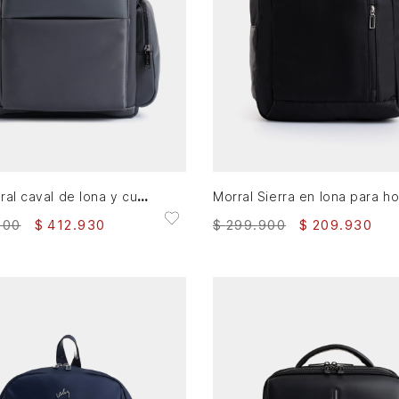
AGREGAR AL CARRITO
AGREGAR AL CARRITO
Tula morral caval de lona y cuero para hombre confort
900
$
412
.
930
$
299
.
900
$
209
.
930