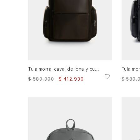
AGREGAR AL CARRITO
Tula morral caval de lona y cuero para hombre confort
$
589
.
900
$
412
.
930
$
589
.