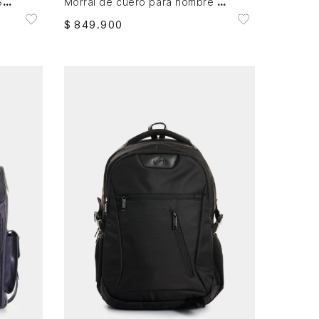
Morral en lona para hombre Selene
Morral de cuero para hombre new Archaeology
$
849
.
900