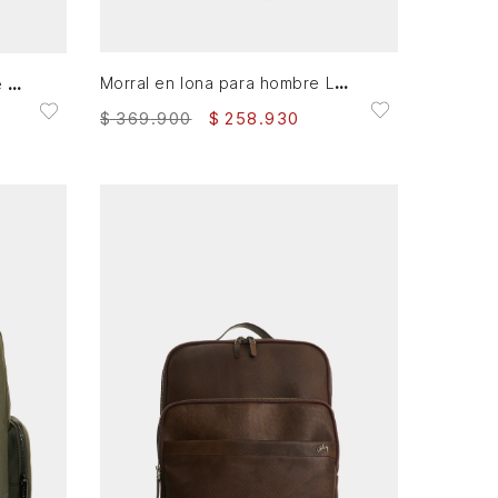
AGREGAR AL CARRITO
Morral en lona para hombre Ledger
Morral de cuero para hombre new Archaeology
$
369
.
900
$
258
.
930