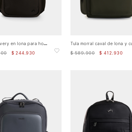
AGREGAR AL CARRITO
AGREGAR AL CARRITO
Morral Avery en lona para hombre versátil
900
$
244
.
930
$
589
.
900
$
412
.
930