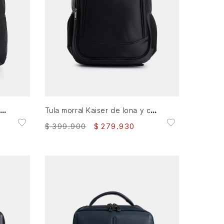
AGREGAR AL CARRITO
Morral Sierra en lona para hombre manija cuero
Tula morral Kaiser de lona y cuero para hombre estilo urbano
$
399
.
900
$
279
.
930