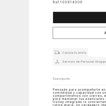
Ref.
103914300
Calcula tu envío
Servicio de Personal Shoppe
Descripción
Pensado para acompañarte en 
comodidad y capacidad con un
compartimentos con cierres, es
para mantener tus esenciales
trolley integrado lo convierten
rutina diaria. Un verdadero im