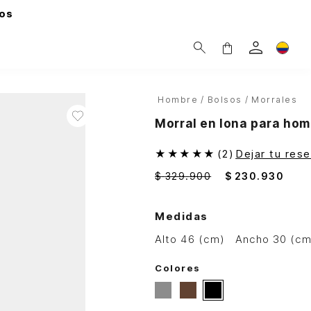
os
Hombre
Bolsos
Morrales
Morral en lona para ho
★
★
★
★
★
(
2
)
Dejar tu res
$
329
.
900
$
230
.
930
Medidas
alto 46 (cm)
ancho 30 (c
Colores