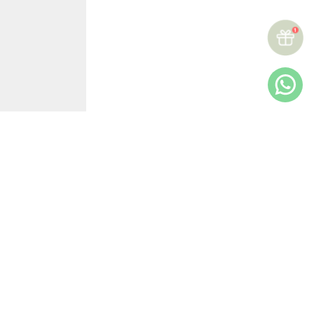
★
★
★
★
★
Reseñas (
2
)
Más reciente
Todos