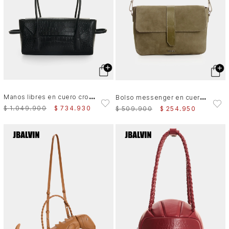
M
anos libres en cuero croco para hombre
B
olso messenger en cuero para hombre
$
1
.
049
.
900
$
734
.
930
$
509
.
900
$
254
.
950