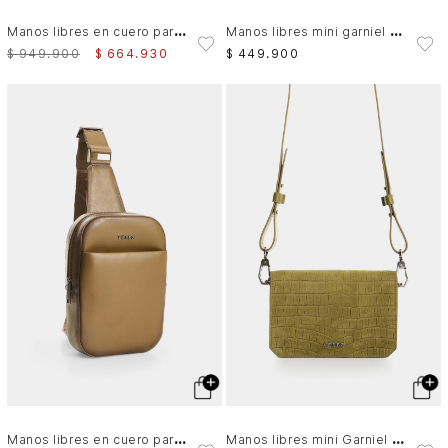
M
anos libres en cuero para hombre
M
anos libres mini garniel 4.0 en cuero para hombre
$
949
.
900
$
664
.
930
$
449
.
900
M
anos libres en cuero para hombre Mikeno 4.0
M
anos libres mini Garniel 3.0 para hombre