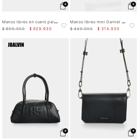
M
anos libres en cuero para hombre Balón
M
anos libres mini Garniel 3.0 para hombre
$
899
.
900
$
629
.
930
$
449
.
900
$
314
.
930