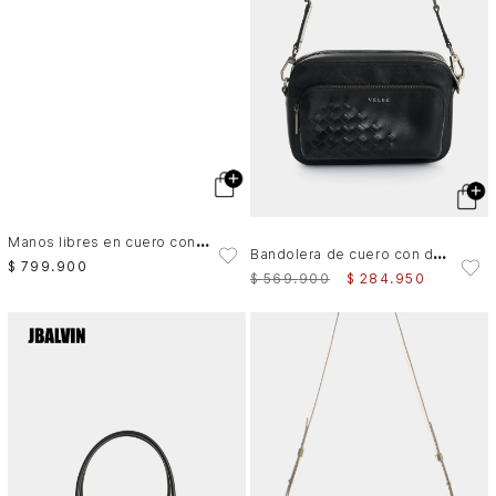
M
anos libres en cuero con tejido sobrepuesto para hombre Misak
B
andolera de cuero con detalle tejido para hombre Kansas 2.0
$
799
.
900
$
569
.
900
$
284
.
950