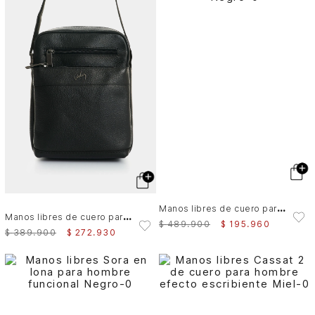
M
anos libres de cuero para hombre Hazel
M
anos libres de cuero para hombre Grecia 2
$
489
.
900
$
195
.
960
$
389
.
900
$
272
.
930