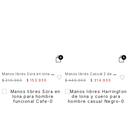
M
anos libres Sora en lona para hombre funcional
M
anos libres Cassat 2 de cuero para hombre efecto escribiente
$
219
.
900
$
153
.
930
$
449
.
900
$
314
.
930