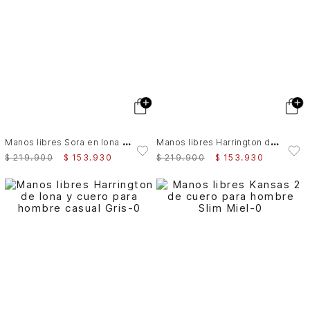
M
anos libres Sora en lona para hombre funcional
M
anos libres Harrington de lona y cuero para hombre casual
$
219
.
900
$
153
.
930
$
219
.
900
$
153
.
930