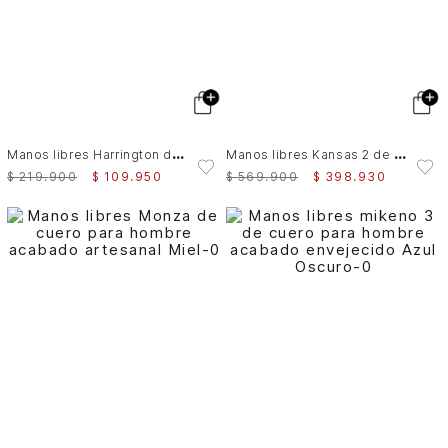
M
anos libres Harrington de lona y cuero para hombre casual
M
anos libres Kansas 2 de cuero para hombre Slim
$
219
.
900
$
109
.
950
$
569
.
900
$
398
.
930