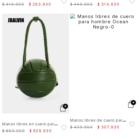
$
419
.
900
$
293
.
930
$
449
.
900
$
314
.
930
M
anos libres de cuero para hombre Ocean
M
anos libres en cuero para hombre Balón
$
439
.
900
$
307
.
930
$
899
.
900
$
629
.
930