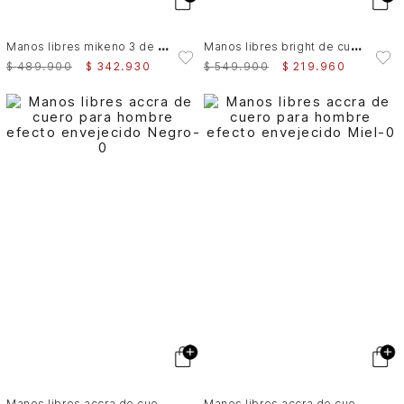
M
anos libres mikeno 3 de cuero para hombre acabado envejecido
M
anos libres bright de cuero para hombre detalle gamuzado
$
489
.
900
$
342
.
930
$
549
.
900
$
219
.
960
M
anos libres accra de cuero para hombre efecto envejecido
M
anos libres accra de cuero para hombre efecto envejecido