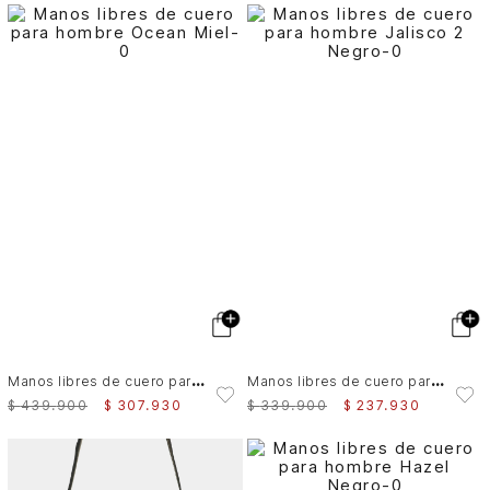
M
anos libres de cuero para hombre Ocean
M
anos libres de cuero para hombre Jalisco 2
$
439
.
900
$
307
.
930
$
339
.
900
$
237
.
930