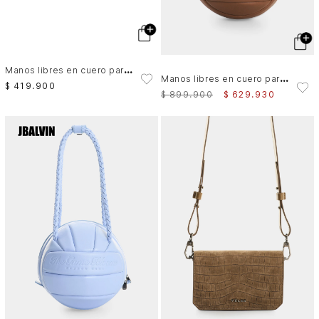
M
anos libres en cuero para hombre Mikeno 4.0
M
anos libres en cuero para hombre Balón
$
419
.
900
$
899
.
900
$
629
.
930