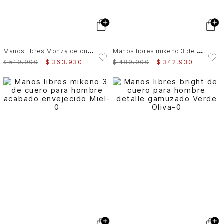
M
anos libres Monza de cuero para hombre acabado artesanal
M
anos libres mikeno 3 de cuero para hombre acabado envejecido
$
519
.
900
$
363
.
930
$
489
.
900
$
342
.
930