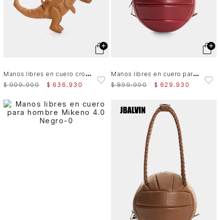
M
anos libres en cuero croco para hombre Dino
M
anos libres en cuero para hombre Balón
$
909
.
900
$
636
.
930
$
899
.
900
$
629
.
930