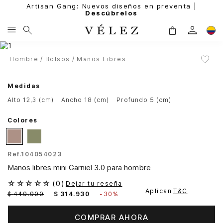
Artisan Gang: Nuevos diseños en preventa |
Descúbrelos
Hombre
Bolsos
Manos Libres
Medidas
alto 12,3 (cm)
ancho 18 (cm)
profundo 5 (cm)
Colores
Ref.
104054023
Manos libres mini Garniel 3.0 para hombre
☆
☆
☆
☆
☆
(
0
)
Dejar tu reseña
Aplican
T&C
$
449
.
900
$
314
.
930
-
30%
COMPRAR AHORA