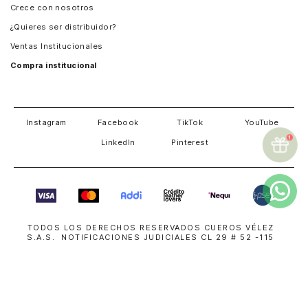
Crece con nosotros
Guatemala
¿Quieres ser distribuidor?
Estados Unidos
Ventas Institucionales
Salvador
Compra institucional
Costa Rica
Instagram
Facebook
TikTok
YouTube
LinkedIn
Pinterest
TODOS LOS DERECHOS RESERVADOS CUEROS VÉLEZ
S.A.S. NOTIFICACIONES JUDICIALES CL 29 # 52 -115
MEDELLÍN COLOMBIA
018000114000
| NIT 800191700-8
servicioalcliente@cuerosvelez.com
WhatsApp
+57310 448 6083
SUPERINTENDENCIA DE INDUSTRIA Y COMERCIO