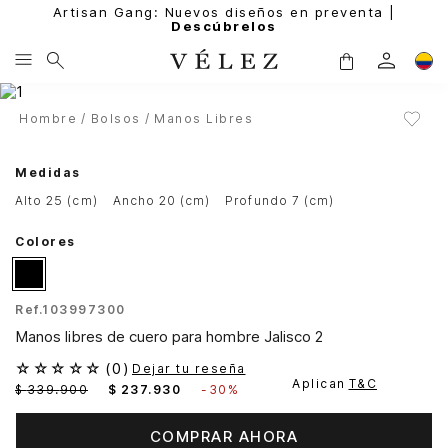
Artisan Gang: Nuevos diseños en preventa |
Descúbrelos
Hombre
Bolsos
Manos Libres
Medidas
alto 25 (cm)
ancho 20 (cm)
profundo 7 (cm)
Colores
Ref.
103997300
Manos libres de cuero para hombre Jalisco 2
☆
☆
☆
☆
☆
(
0
)
Dejar tu reseña
Aplican
T&C
$
339
.
900
$
237
.
930
-
30%
COMPRAR AHORA