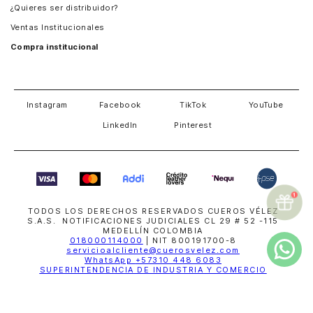
¿Quieres ser distribuidor?
Estados Unidos
¿Las baletas de cuero para mujer son cómodas para
Ventas Institucionales
uso diario?
Salvador
Compra institucional
Absolutamente. El cuero auténtico proporciona
Costa Rica
transpiración y se adapta a la forma del pie con el uso,
logrando que estas
baletas elegantes
sean ideales
para un ritmo de vida activo, manteniendo siempre una
Instagram
Facebook
TikTok
YouTube
estética pulida.
LinkedIn
Pinterest
Compra ahora las de tu preferencia y estrena.​
TODOS LOS DERECHOS RESERVADOS CUEROS VÉLEZ
S.A.S. NOTIFICACIONES JUDICIALES CL 29 # 52 -115
MEDELLÍN COLOMBIA
018000114000
| NIT 800191700-8
servicioalcliente@cuerosvelez.com
WhatsApp
+57310 448 6083
SUPERINTENDENCIA DE INDUSTRIA Y COMERCIO