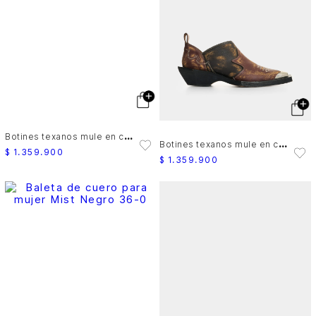
B
otines texanos mule en cuero para mujer
B
otines texanos mule en cuero para mujer
$
1
.
359
.
900
$
1
.
359
.
900