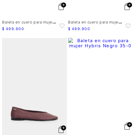
B
aleta en cuero para mujer Aura
B
aleta en cuero para mujer Terral
$
499
.
900
$
499
.
900