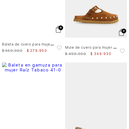
B
aleta de cuero para mujer Mist
M
ule de cuero para mujer Cove
$
559
.
900
$
279
.
950
$
499
.
900
$
349
.
930