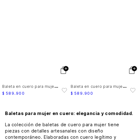
B
aleta en cuero para mujer Herencia
B
aleta en cuero para mujer Herencia
$
589
.
900
$
589
.
900
Baletas para mujer en cuero: elegancia y comodidad
.
La colección de baletas de cuero para mujer tiene
piezas con detalles artesanales con diseño
contemporáneo. Elaboradas con cuero legítimo y