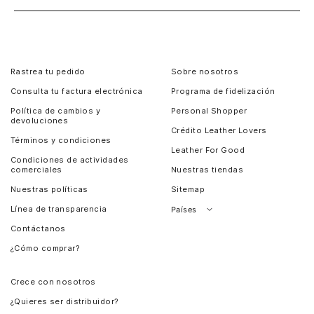
Rastrea tu pedido
Sobre nosotros
Consulta tu factura electrónica
Programa de fidelización
Política de cambios y
Personal Shopper
devoluciones
Crédito Leather Lovers
Términos y condiciones
Leather For Good
Condiciones de actividades
comerciales
Nuestras tiendas
Nuestras políticas
Sitemap
Línea de transparencia
Países
Contáctanos
Perú
¿Cómo comprar?
Chile
Panamá
Crece con nosotros
Guatemala
¿Quieres ser distribuidor?
Estados Unidos