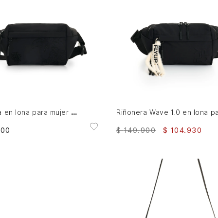
AGREGAR AL CARRITO
AGREGAR AL CARRITO
Riñonera en lona para mujer Wave floral
900
$
149
.
900
$
104
.
930