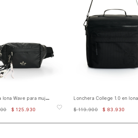
AGREGAR AL CARRITO
AGREGAR AL CARRITO
Riñonera lona Wave para mujer Fly Up
900
$
125
.
930
$
119
.
900
$
83
.
930