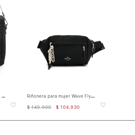
AGREGAR AL CARRITO
Lonchera College 1.0 en lona para mujer Fly Up
Riñonera para mujer Wave Fly Up
$
149
.
900
$
104
.
930