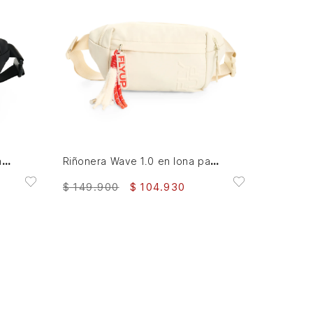
AGREGAR AL CARRITO
Riñonera Wave 1.0 en lona para mujer Fly Up
Riñonera Wave 1.0 en lona para mujer Fly Up
$
149
.
900
$
104
.
930