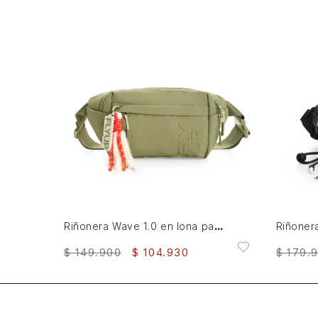
AGREGAR AL CARRITO
Riñonera Wave 1.0 en lona para mujer Fly Up
$
149
.
900
$
104
.
930
$
179
.