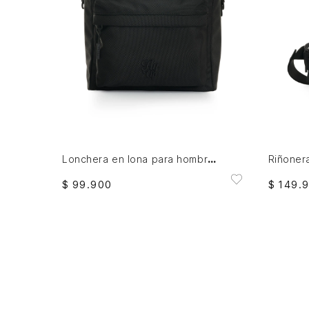
AGREGAR AL CARRITO
Lonchera en lona para hombre College club 2.0
$
99
.
900
$
149
.