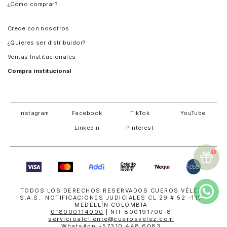
¿Cómo comprar?
Chile
Panamá
Crece con nosotros
Guatemala
¿Quieres ser distribuidor?
Estados Unidos
Ventas Institucionales
Salvador
Compra institucional
Costa Rica
Instagram
Facebook
TikTok
YouTube
LinkedIn
Pinterest
TODOS LOS DERECHOS RESERVADOS CUEROS VÉLEZ
S.A.S. NOTIFICACIONES JUDICIALES CL 29 # 52 -115
MEDELLÍN COLOMBIA
018000114000
| NIT 800191700-8
servicioalcliente@cuerosvelez.com
WhatsApp
+57310 448 6083