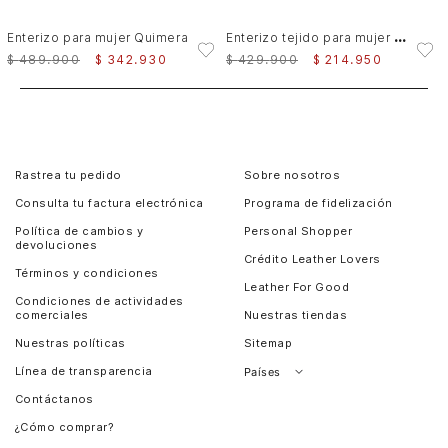
E
nterizo tejido para mujer Thani
Enterizo para mujer Quimera
$
489
.
900
$
342
.
930
$
429
.
900
$
214
.
950
Rastrea tu pedido
Sobre nosotros
Consulta tu factura electrónica
Programa de fidelización
Política de cambios y
Personal Shopper
devoluciones
Crédito Leather Lovers
Términos y condiciones
Leather For Good
Condiciones de actividades
comerciales
Nuestras tiendas
Nuestras políticas
Sitemap
Línea de transparencia
Países
Contáctanos
Perú
¿Cómo comprar?
Chile