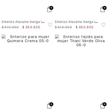
E
nterizo Atacama manga larga con efecto satinado para mujer
E
nterizo Atacama manga larga con efecto satinado para mujer
$
519
.
900
$
363
.
930
$
519
.
900
$
363
.
930