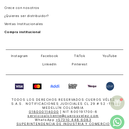
Panamá
Crece con nosotros
Guatemala
¿Quieres ser distribuidor?
Estados Unidos
Ventas Institucionales
Salvador
Compra institucional
Costa Rica
Instagram
Facebook
TikTok
YouTube
LinkedIn
Pinterest
TODOS LOS DERECHOS RESERVADOS CUEROS VÉLEZ
S.A.S. NOTIFICACIONES JUDICIALES CL 29 # 52 -115
MEDELLÍN COLOMBIA
018000114000
| NIT 800191700-8
servicioalcliente@cuerosvelez.com
WhatsApp
+57310 448 6083
SUPERINTENDENCIA DE INDUSTRIA Y COMERCIO