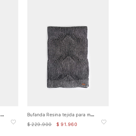
XS
AGREGAR AL CARRITO
Bufanda tejida Platino para mujer detalle lentejuelas
Bufanda Resina tejida para mujer efecto metalizado
$
229
.
900
$
91
.
960