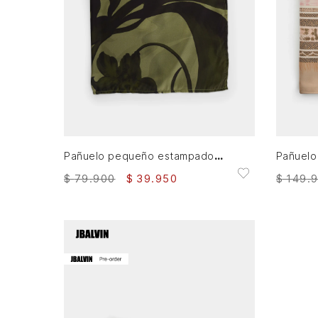
XS
AGREGAR AL CARRITO
Pañuelo pequeño estampado para mujer Icaro
$
79
.
900
$
39
.
950
$
149
.