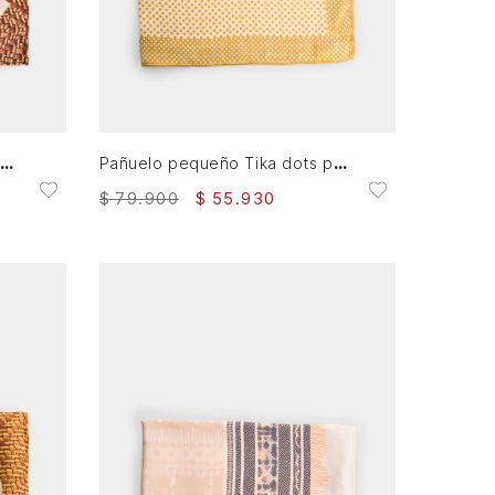
XS
AGREGAR AL CARRITO
añuelo grande en tejido plano estampado floral para mujer Kuza
Pañuelo pequeño Tika dots para mujer estampado
$
79
.
900
$
55
.
930