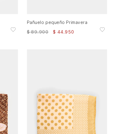
XS
AGREGAR AL CARRITO
Pañuelo pequeño Primavera
$
89
.
900
$
44
.
950