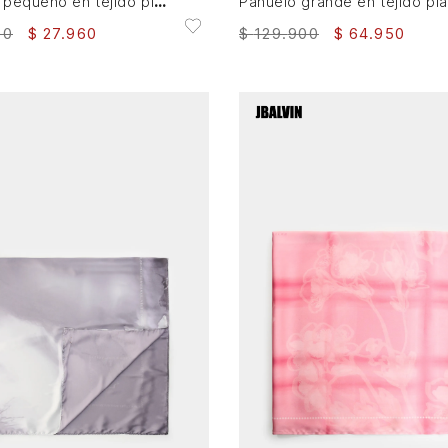
Pañuelo pequeño en tejido plano para mujer sombra
P
00
$
27
.
960
$
129
.
900
$
64
.
950