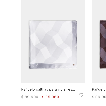
XS
AGREGAR AL CARRITO
Pañuelo calthas para mujer estampado
$
89
.
900
$
35
.
960
$
89
.
9