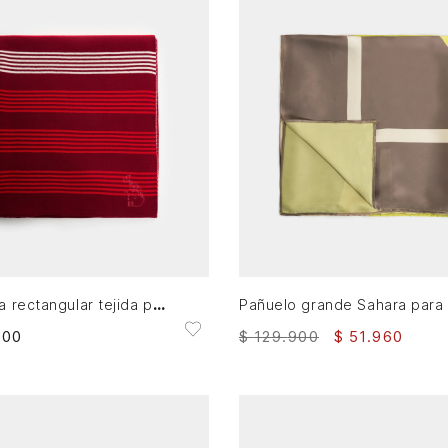
XS
XS
AGREGAR AL CARRITO
AGREGAR AL CARRITO
Pashmina rectangular tejida para mujer
900
$
129
.
900
$
51
.
960