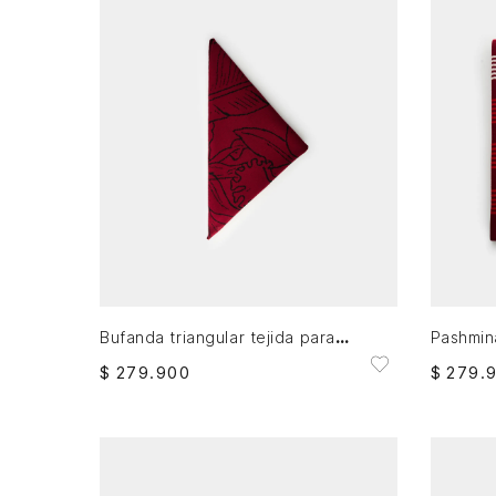
XS
AGREGAR AL CARRITO
Bufanda triangular tejida para mujer
$
279
.
900
$
279
.