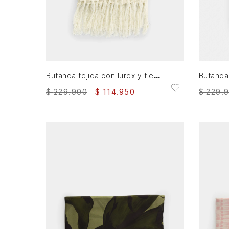
XS
AGREGAR AL CARRITO
Bufanda tejida con lurex y flecos para mujer Tika
$
229
.
900
$
114
.
950
$
229
.