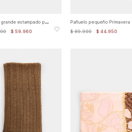
XS
XS
AGREGAR AL CARRITO
AGREGAR AL CARRITO
Pañuelo grande estampado para mujer Bruma
Pañuelo pequeño Primavera
900
$
59
.
960
$
89
.
900
$
44
.
950