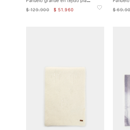
Pañuelo grande en tejido plano para mujer cuadrado
$
129
.
900
$
51
.
960
$
69
.
9