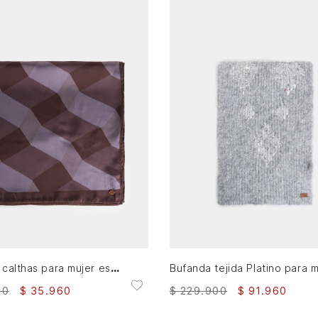
XS
XS
AGREGAR AL CARRITO
AGREGAR AL CARRITO
Pañuelo calthas para mujer estampado
00
$
35
.
960
$
229
.
900
$
91
.
960