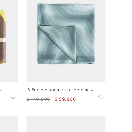
AGREGAR AL CARRITO
Pañuelo grande Sahara para mujer inspiración desértica
Pañuelo ciboria en tejido plano para mujer estampado
$
149
.
900
$
59
.
960