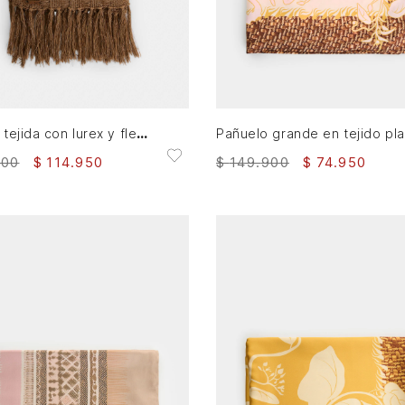
XS
XS
AGREGAR AL CARRITO
AGREGAR AL CARRITO
Bufanda tejida con lurex y flecos para mujer Tika
P
900
$
114
.
950
$
149
.
900
$
74
.
950