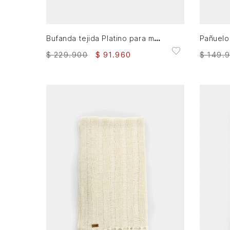
XS
AGREGAR AL CARRITO
Bufanda tejida Platino para mujer detalle lentejuelas
$
149
.
$
229
.
900
$
91
.
960