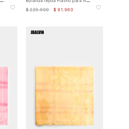
añuelo grande en tejido plano para mujer cuadrado
Bufanda tejida Platino para mujer detalle lentejuelas
$
229
.
900
$
91
.
960