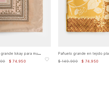
XS
XS
AGREGAR AL CARRITO
AGREGAR AL CARRITO
Pañuelo grande Iskay para mujer estampado
P
900
$
74
.
950
$
149
.
900
$
74
.
950