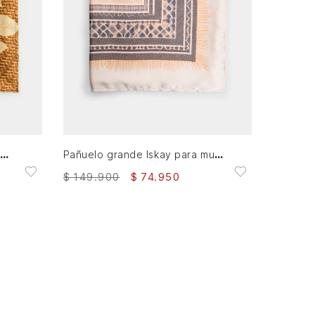
XS
AGREGAR AL CARRITO
añuelo grande en tejido plano estampado floral para mujer Kuza
Pañuelo grande Iskay para mujer estampado
$
149
.
900
$
74
.
950