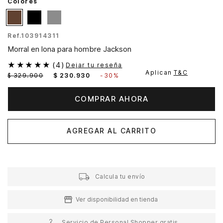
Colores
Ref.
103914311
Morral en lona para hombre Jackson
★
★
★
★
★
(
4
)
Dejar tu reseña
Aplican
T&C
$
329
.
900
$
230
.
930
-
30%
COMPRAR AHORA
AGREGAR AL CARRITO
Calcula tu envío
Ver disponibilidad en tienda
Servicio de Personal Shopper gratis