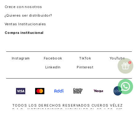
Panamá
Crece con nosotros
Guatemala
¿Quieres ser distribuidor?
Estados Unidos
Ventas Institucionales
Salvador
Compra institucional
Costa Rica
Instagram
Facebook
TikTok
YouTube
LinkedIn
Pinterest
TODOS LOS DERECHOS RESERVADOS CUEROS VÉLEZ
S.A.S. NOTIFICACIONES JUDICIALES CL 29 # 52 -115
MEDELLÍN COLOMBIA
018000114000
| NIT 800191700-8
servicioalcliente@cuerosvelez.com
WhatsApp
+57310 448 6083
SUPERINTENDENCIA DE INDUSTRIA Y COMERCIO