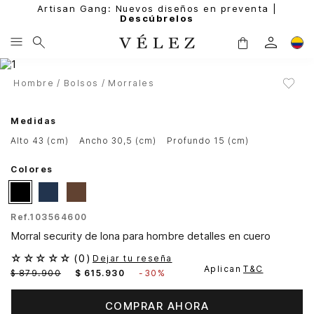
Artisan Gang: Nuevos diseños en preventa |
Descúbrelos
Hombre
Bolsos
Morrales
Medidas
alto 43 (cm)
ancho 30,5 (cm)
profundo 15 (cm)
Colores
Ref.
103564600
Morral security de lona para hombre detalles en cuero
☆
☆
☆
☆
☆
(
0
)
Dejar tu reseña
Aplican
T&C
$
879
.
900
$
615
.
930
-
30%
COMPRAR AHORA