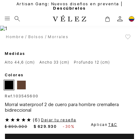
Artisan Gang: Nuevos diseños en preventa |
Descúbrelos
Hombre
Bolsos
Morrales
Medidas
alto 44,6 (cm)
ancho 33 (cm)
profundo 12 (cm)
Colores
Ref.
103545600
Morral waterproof 2 de cuero para hombre cremallera
bidireccional
★
★
★
★
★
(
6
)
Dejar tu reseña
Aplican
T&C
$
899
.
900
$
629
.
930
-
30%