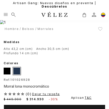
Artisan Gang: Nuevos diseños en preventa |
Descúbrelos
Hombre
Bolsos
Morrales
Medidas
alto 43,2 cm (cm)
ancho 30,5 cm (cm)
profundo 14 cm (cm)
Colores
Ref.
101026928
Morral lona monocromático
☆
☆
☆
☆
☆
(
0
)
Dejar tu reseña
Aplican
T&C
$
449
.
900
$
314
.
930
-
30%