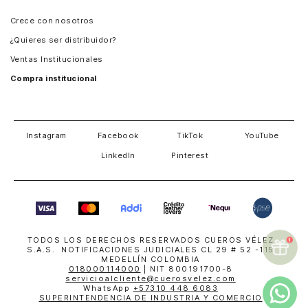
Panamá
Crece con nosotros
Guatemala
¿Quieres ser distribuidor?
Estados Unidos
Ventas Institucionales
Salvador
Compra institucional
Costa Rica
Instagram
Facebook
TikTok
YouTube
LinkedIn
Pinterest
TODOS LOS DERECHOS RESERVADOS CUEROS VÉLEZ
S.A.S. NOTIFICACIONES JUDICIALES CL 29 # 52 -115
MEDELLÍN COLOMBIA
018000114000
| NIT 800191700-8
servicioalcliente@cuerosvelez.com
WhatsApp
+57310 448 6083
SUPERINTENDENCIA DE INDUSTRIA Y COMERCIO