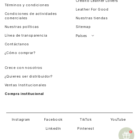
Crédito Leather Lovers
Términos y condiciones
Leather For Good
Condiciones de actividades
comerciales
Nuestras tiendas
Nuestras políticas
Sitemap
Línea de transparencia
Países
Contáctanos
Perú
¿Cómo comprar?
Chile
Panamá
Crece con nosotros
Guatemala
¿Quieres ser distribuidor?
Estados Unidos
Ventas Institucionales
Salvador
Compra institucional
Costa Rica
Instagram
Facebook
TikTok
YouTube
LinkedIn
Pinterest