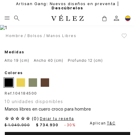
Artisan Gang: Nuevos diseños en preventa |
Descúbrelos
Hombre
Bolsos
Manos Libres
Medidas
alto 19 (cm)
ancho 40 (cm)
profundo 12 (cm)
Colores
Ref.
104184500
10 unidades disponibles
Manos libres en cuero croco para hombre
☆
☆
☆
☆
☆
(
0
)
Dejar tu reseña
Aplican
T&C
$
1
.
049
.
900
$
734
.
930
-
30%