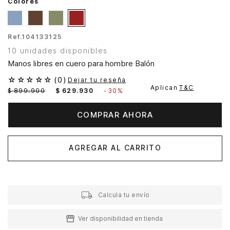
Colores
Ref.
104133125
10 unidades disponibles
Manos libres en cuero para hombre Balón
☆
☆
☆
☆
☆
(
0
)
Dejar tu reseña
Aplican
T&C
$
899
.
900
$
629
.
930
-
30%
COMPRAR AHORA
AGREGAR AL CARRITO
Calcula tu envío
Ver disponibilidad en tienda