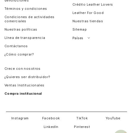
devoluciones
Crédito Leather Lovers
Términos y condiciones
Leather For Good
Condiciones de actividades
comerciales
Nuestras tiendas
Nuestras políticas
Sitemap
Línea de transparencia
Países
Contáctanos
Perú
¿Cómo comprar?
Chile
Panamá
Crece con nosotros
Guatemala
¿Quieres ser distribuidor?
Estados Unidos
Ventas Institucionales
Salvador
Compra institucional
Costa Rica
Instagram
Facebook
TikTok
YouTube
LinkedIn
Pinterest