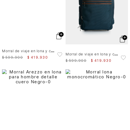
M
orral de viaje en lona y cuero para hombre Ankara 2
M
orral de viaje en lona y cuero para hombre Ankara 2
$
599
.
900
$
419
.
930
$
599
.
900
$
419
.
930