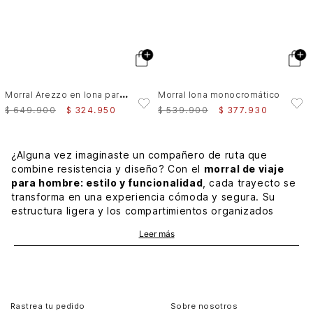
M
orral Arezzo en lona para hombre detalle cuero
Morral lona monocromático
$
649
.
900
$
324
.
950
$
539
.
900
$
377
.
930
¿Alguna vez imaginaste un compañero de ruta que
combine resistencia y diseño? Con el
morral de viaje
para hombre: estilo y funcionalidad
, cada trayecto se
transforma en una experiencia cómoda y segura. Su
estructura ligera y los compartimientos organizados
cuidan tus pertenencias, mientras las texturas delicadas
Leer más
y detalles metálicos añaden un plus de sofisticación muy
elegante.
Morrales para viajar en avión con comodidad
Los
morrales para viajar en avión
priorizan la libertad
Rastrea tu pedido
Sobre nosotros
de movimiento y el acceso rápido a documentos y