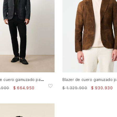
M
L
S
M
L
AGREGAR AL CARRITO
AGREGAR AL CARRITO
Blazer de cuero gamuzado para hombre Sole
.
900
$
664
.
950
$
1
.
329
.
900
$
930
.
930