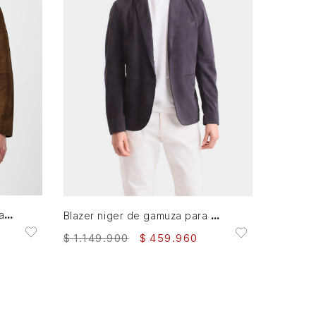
L
AGREGAR AL CARRITO
Blazer de cuero gamuzado para hombre Sole
Blazer niger de gamuza para hombre fit semi ajustado
$
1
.
149
.
900
$
459
.
960