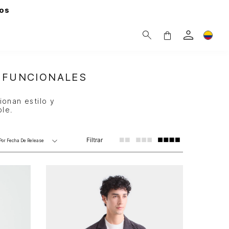
os
 FUNCIONALES
ionan estilo y
ble.
Filtrar
Por
Fecha De Release