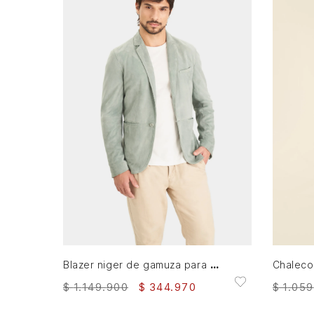
S
M
L
XL
XXL
AGREGAR AL CARRITO
Blazer niger de gamuza para hombre fit semi ajustado
$
1
.
059
$
1
.
149
.
900
$
344
.
970