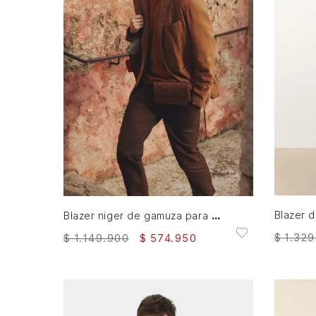
S
M
L
XL
XXL
AGREGAR AL CARRITO
Blazer niger de gamuza para hombre fit semi ajustado
$
1
.
329
$
1
.
149
.
900
$
574
.
950