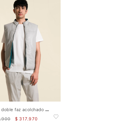
S
M
L
XL
AGREGAR AL CARRITO
Chaleco doble faz acolchado para hombre en poliéster y cuero
.
900
$
317
.
970