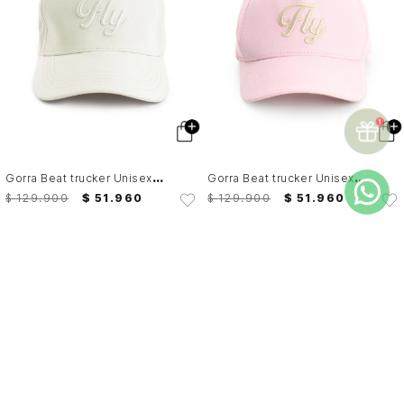
G
orra Beat trucker Unisex Fly Up
G
orra Beat trucker Unisex Fly Up
$
129
.
900
$
51
.
960
$
129
.
900
$
51
.
960