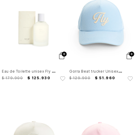
E
au de Toilette unisex Fly Up
G
orra Beat trucker Unisex Fly Up
$
179
.
900
$
125
.
930
$
129
.
900
$
51
.
960