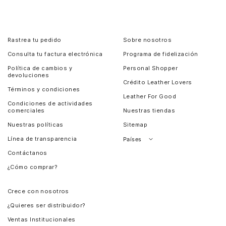
Rastrea tu pedido
Sobre nosotros
Consulta tu factura electrónica
Programa de fidelización
Política de cambios y
Personal Shopper
devoluciones
Crédito Leather Lovers
Términos y condiciones
Leather For Good
Condiciones de actividades
comerciales
Nuestras tiendas
Nuestras políticas
Sitemap
Línea de transparencia
Países
Contáctanos
Perú
¿Cómo comprar?
Chile
Panamá
Crece con nosotros
Guatemala
¿Quieres ser distribuidor?
Estados Unidos
Ventas Institucionales
Salvador