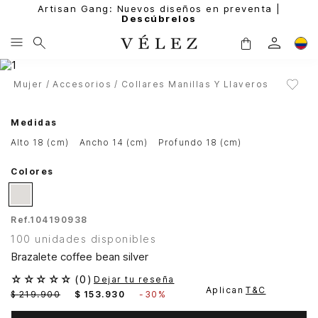
Artisan Gang: Nuevos diseños en preventa |
Descúbrelos
Mujer
Accesorios
Collares Manillas Y Llaveros
Medidas
alto 18 (cm)
ancho 14 (cm)
profundo 18 (cm)
Colores
Ref.
104190938
100 unidades disponibles
Brazalete coffee bean silver
☆
☆
☆
☆
☆
(
0
)
Dejar tu reseña
Aplican
T&C
$
219
.
900
$
153
.
930
-
30%