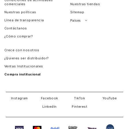
comerciales
Nuestras tiendas
Nuestras políticas
Sitemap
Línea de transparencia
Países
Contáctanos
Perú
¿Cómo comprar?
Chile
Panamá
Crece con nosotros
Guatemala
¿Quieres ser distribuidor?
Estados Unidos
Ventas Institucionales
Salvador
Compra institucional
Costa Rica
Instagram
Facebook
TikTok
YouTube
LinkedIn
Pinterest