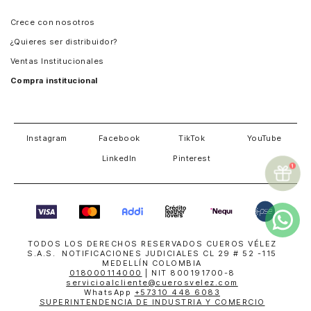
Panamá
Crece con nosotros
Guatemala
¿Quieres ser distribuidor?
Estados Unidos
Ventas Institucionales
Salvador
Compra institucional
Costa Rica
Instagram
Facebook
TikTok
YouTube
LinkedIn
Pinterest
TODOS LOS DERECHOS RESERVADOS CUEROS VÉLEZ
S.A.S. NOTIFICACIONES JUDICIALES CL 29 # 52 -115
MEDELLÍN COLOMBIA
018000114000
| NIT 800191700-8
servicioalcliente@cuerosvelez.com
WhatsApp
+57310 448 6083
SUPERINTENDENCIA DE INDUSTRIA Y COMERCIO