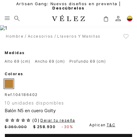
Artisan Gang: Nuevos diseños en preventa |
Descúbrelos
Hombre
Accesorios
Llaveros Y Manillas
Medidas
alto 69 (cm)
ancho 69 (cm)
profundo 69 (cm)
Colores
Ref.
104186402
10 unidades disponibles
Balón N5 en cuero Golty
☆
☆
☆
☆
☆
(
0
)
Dejar tu reseña
Aplican
T&C
$
369
.
900
$
258
.
930
-
30%