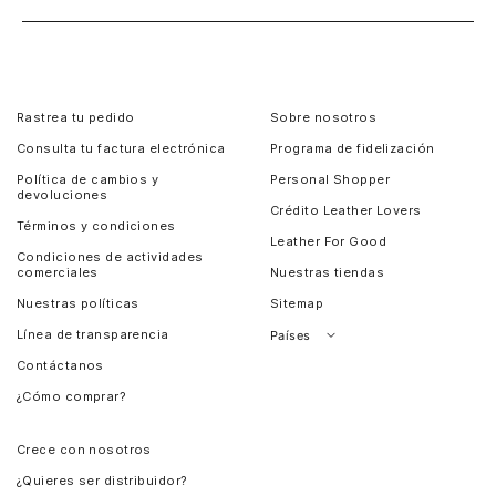
Rastrea tu pedido
Sobre nosotros
Consulta tu factura electrónica
Programa de fidelización
Política de cambios y
Personal Shopper
devoluciones
Crédito Leather Lovers
Términos y condiciones
Leather For Good
Condiciones de actividades
comerciales
Nuestras tiendas
Nuestras políticas
Sitemap
Línea de transparencia
Países
Contáctanos
Perú
¿Cómo comprar?
Chile
Panamá
Crece con nosotros
Guatemala
¿Quieres ser distribuidor?
Estados Unidos