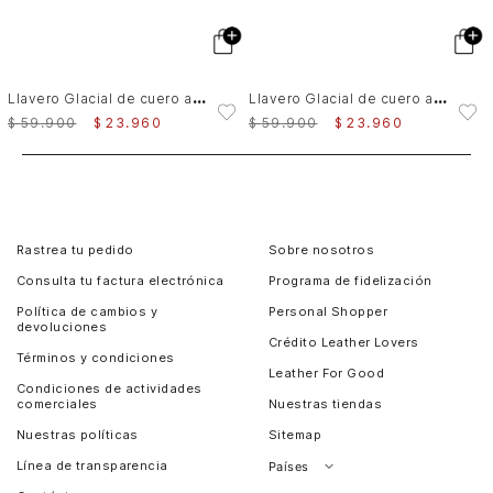
L
lavero Glacial de cuero acabado foil Unisex
L
lavero Glacial de cuero acabado foil Unisex
$
59
.
900
$
23
.
960
$
59
.
900
$
23
.
960
Rastrea tu pedido
Sobre nosotros
Consulta tu factura electrónica
Programa de fidelización
Política de cambios y
Personal Shopper
devoluciones
Crédito Leather Lovers
Términos y condiciones
Leather For Good
Condiciones de actividades
comerciales
Nuestras tiendas
Nuestras políticas
Sitemap
Línea de transparencia
Países