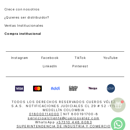
Panamá
Crece con nosotros
Guatemala
¿Quieres ser distribuidor?
Estados Unidos
Ventas Institucionales
Salvador
Compra institucional
Costa Rica
Instagram
Facebook
TikTok
YouTube
LinkedIn
Pinterest
TODOS LOS DERECHOS RESERVADOS CUEROS VÉLEZ
S.A.S. NOTIFICACIONES JUDICIALES CL 29 # 52 -115
MEDELLÍN COLOMBIA
018000114000
| NIT 800191700-8
servicioalcliente@cuerosvelez.com
WhatsApp
+57310 448 6083
SUPERINTENDENCIA DE INDUSTRIA Y COMERCIO