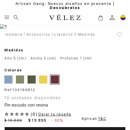
Artisan Gang: Nuevos diseños en preventa |
Descúbrelos
Hombre
Accesorios
Llaveros Y Manillas
Medidas
alto 5 (cm)
ancho 2 (cm)
profundo 1 (cm)
Colores
Ref.
104196812
10 unidades disponibles
Pin escudo con resina
☆
☆
☆
☆
☆
(
0
)
Dejar tu reseña
Aplican
T&C
$
19
.
900
$
13
.
930
-
30%