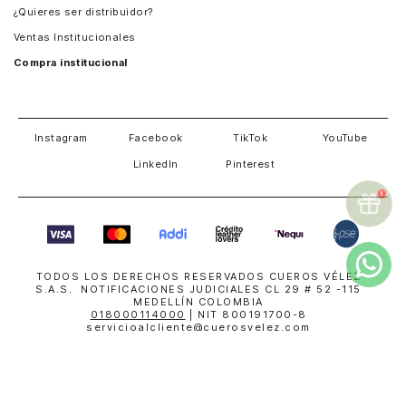
¿Quieres ser distribuidor?
Estados Unidos
Ventas Institucionales
Salvador
Compra institucional
Costa Rica
Instagram
Facebook
TikTok
YouTube
LinkedIn
Pinterest
TODOS LOS DERECHOS RESERVADOS CUEROS VÉLEZ
S.A.S. NOTIFICACIONES JUDICIALES CL 29 # 52 -115
MEDELLÍN COLOMBIA
018000114000
| NIT 800191700-8
servicioalcliente@cuerosvelez.com
WhatsApp
+57310 448 6083
SUPERINTENDENCIA DE INDUSTRIA Y COMERCIO