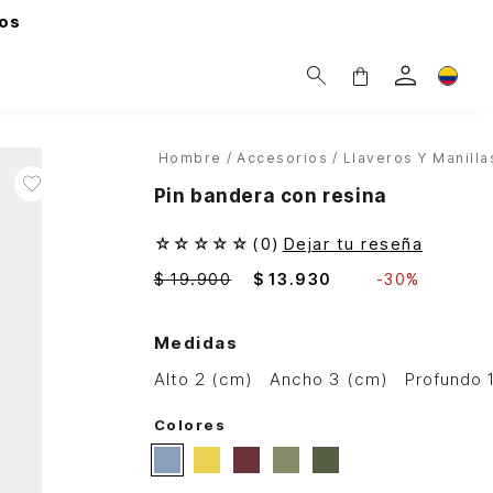
os
Hombre
Accesorios
Llaveros Y Manilla
Pin bandera con resina
☆
☆
☆
☆
☆
(
0
)
Dejar tu reseña
$
19
.
900
$
13
.
930
-
30%
Medidas
alto 2 (cm)
ancho 3 (cm)
profundo 
Colores