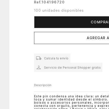
Ref.
104196720
100 unidades disponibles
COMPRA
AGREGAR A
Calcula tu envío
Servicio de Personal Shopper gratis
Descripción
Este pin condensa una idea clara: un det
toca y sumar identidad desde el símbolo.
bolsos o accesorios personales, incorpo
conecta con orgullo, pertenencia y expres
colaboración entre J Balvin y Vélez, est