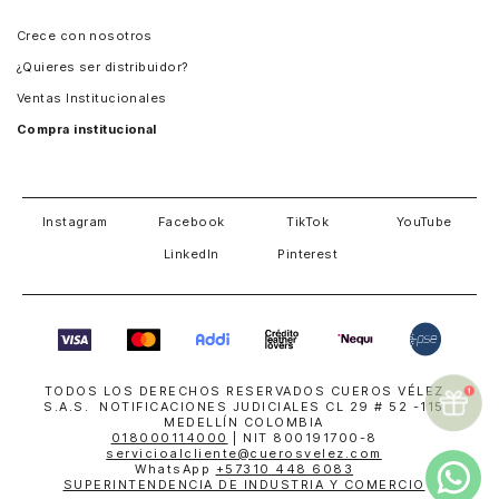
Panamá
Crece con nosotros
Guatemala
¿Quieres ser distribuidor?
Estados Unidos
Ventas Institucionales
Salvador
Compra institucional
Costa Rica
Instagram
Facebook
TikTok
YouTube
LinkedIn
Pinterest
TODOS LOS DERECHOS RESERVADOS CUEROS VÉLEZ
S.A.S. NOTIFICACIONES JUDICIALES CL 29 # 52 -115
MEDELLÍN COLOMBIA
018000114000
| NIT 800191700-8
servicioalcliente@cuerosvelez.com
WhatsApp
+57310 448 6083
SUPERINTENDENCIA DE INDUSTRIA Y COMERCIO