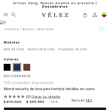
Artisan Gang: Nuevos diseños en preventa |
Descúbrelos
Hombre
Bolsos
Morrales
Medidas
alto 43 (cm)
ancho 30,5 (cm)
profundo 15 (cm)
Colores
Ref.
103564628
100 unidades disponibles
Morral security de lona para hombre detalles en cuero
☆
☆
☆
☆
☆
(
0
)
Dejar tu reseña
Aplican
T&C
$
879
.
900
$
439
.
950
-
50%