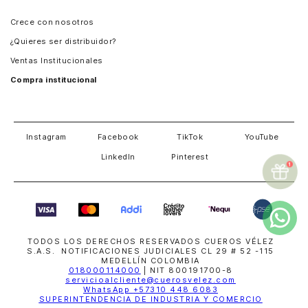
Panamá
Crece con nosotros
Guatemala
¿Quieres ser distribuidor?
Estados Unidos
Ventas Institucionales
Salvador
Compra institucional
Costa Rica
Instagram
Facebook
TikTok
YouTube
LinkedIn
Pinterest
TODOS LOS DERECHOS RESERVADOS CUEROS VÉLEZ
S.A.S. NOTIFICACIONES JUDICIALES CL 29 # 52 -115
MEDELLÍN COLOMBIA
018000114000
| NIT 800191700-8
servicioalcliente@cuerosvelez.com
WhatsApp
+57310 448 6083
SUPERINTENDENCIA DE INDUSTRIA Y COMERCIO