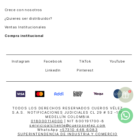
Panamá
Crece con nosotros
Guatemala
¿Quieres ser distribuidor?
Estados Unidos
Ventas Institucionales
Salvador
Compra institucional
Costa Rica
Instagram
Facebook
TikTok
YouTube
LinkedIn
Pinterest
TODOS LOS DERECHOS RESERVADOS CUEROS VÉLEZ
S.A.S. NOTIFICACIONES JUDICIALES CL 29 # 52 -115
MEDELLÍN COLOMBIA
018000114000
| NIT 800191700-8
servicioalcliente@cuerosvelez.com
WhatsApp
+57310 448 6083
SUPERINTENDENCIA DE INDUSTRIA Y COMERCIO