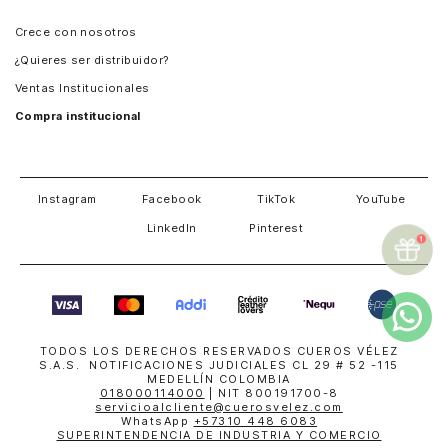
Panamá
Crece con nosotros
Guatemala
¿Quieres ser distribuidor?
Estados Unidos
Ventas Institucionales
Salvador
Compra institucional
Costa Rica
Instagram
Facebook
TikTok
YouTube
LinkedIn
Pinterest
TODOS LOS DERECHOS RESERVADOS CUEROS VÉLEZ
S.A.S. NOTIFICACIONES JUDICIALES CL 29 # 52 -115
MEDELLÍN COLOMBIA
018000114000
| NIT 800191700-8
servicioalcliente@cuerosvelez.com
WhatsApp
+57310 448 6083
SUPERINTENDENCIA DE INDUSTRIA Y COMERCIO