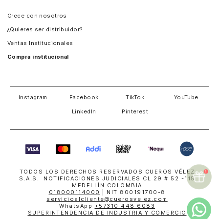
Panamá
Crece con nosotros
Guatemala
¿Quieres ser distribuidor?
Estados Unidos
Ventas Institucionales
Salvador
Compra institucional
Costa Rica
Instagram
Facebook
TikTok
YouTube
LinkedIn
Pinterest
TODOS LOS DERECHOS RESERVADOS CUEROS VÉLEZ
S.A.S. NOTIFICACIONES JUDICIALES CL 29 # 52 -115
MEDELLÍN COLOMBIA
018000114000
| NIT 800191700-8
servicioalcliente@cuerosvelez.com
WhatsApp
+57310 448 6083
SUPERINTENDENCIA DE INDUSTRIA Y COMERCIO