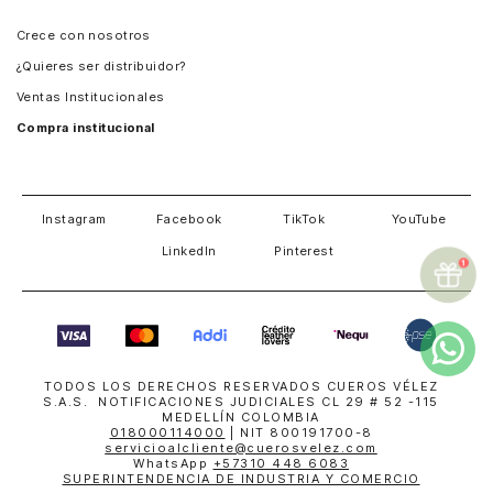
Panamá
Crece con nosotros
Guatemala
¿Quieres ser distribuidor?
Estados Unidos
Ventas Institucionales
Salvador
Compra institucional
Costa Rica
Instagram
Facebook
TikTok
YouTube
LinkedIn
Pinterest
TODOS LOS DERECHOS RESERVADOS CUEROS VÉLEZ
S.A.S. NOTIFICACIONES JUDICIALES CL 29 # 52 -115
MEDELLÍN COLOMBIA
018000114000
| NIT 800191700-8
servicioalcliente@cuerosvelez.com
WhatsApp
+57310 448 6083
SUPERINTENDENCIA DE INDUSTRIA Y COMERCIO