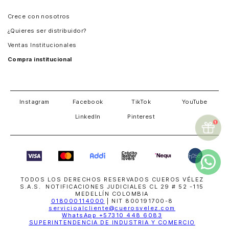
Panamá
Crece con nosotros
Guatemala
¿Quieres ser distribuidor?
Estados Unidos
Ventas Institucionales
Salvador
Compra institucional
Costa Rica
Instagram
Facebook
TikTok
YouTube
LinkedIn
Pinterest
TODOS LOS DERECHOS RESERVADOS CUEROS VÉLEZ
S.A.S. NOTIFICACIONES JUDICIALES CL 29 # 52 -115
MEDELLÍN COLOMBIA
018000114000
| NIT 800191700-8
servicioalcliente@cuerosvelez.com
WhatsApp
+57310 448 6083
SUPERINTENDENCIA DE INDUSTRIA Y COMERCIO