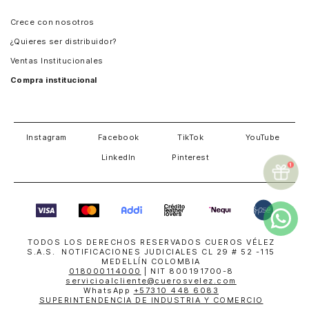
Panamá
Crece con nosotros
Guatemala
¿Quieres ser distribuidor?
Estados Unidos
Ventas Institucionales
Salvador
Compra institucional
Costa Rica
Instagram
Facebook
TikTok
YouTube
LinkedIn
Pinterest
TODOS LOS DERECHOS RESERVADOS CUEROS VÉLEZ
S.A.S. NOTIFICACIONES JUDICIALES CL 29 # 52 -115
MEDELLÍN COLOMBIA
018000114000
| NIT 800191700-8
servicioalcliente@cuerosvelez.com
WhatsApp
+57310 448 6083
SUPERINTENDENCIA DE INDUSTRIA Y COMERCIO