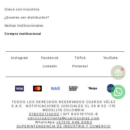
Panamá
Crece con nosotros
Guatemala
¿Quieres ser distribuidor?
Estados Unidos
Ventas Institucionales
Salvador
Compra institucional
Costa Rica
Instagram
Facebook
TikTok
YouTube
LinkedIn
Pinterest
TODOS LOS DERECHOS RESERVADOS CUEROS VÉLEZ
S.A.S. NOTIFICACIONES JUDICIALES CL 29 # 52 -115
MEDELLÍN COLOMBIA
018000114000
| NIT 800191700-8
servicioalcliente@cuerosvelez.com
WhatsApp
+57310 448 6083
SUPERINTENDENCIA DE INDUSTRIA Y COMERCIO