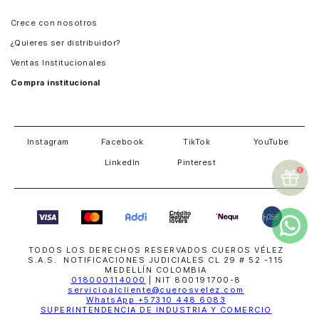
Panamá
Crece con nosotros
Guatemala
¿Quieres ser distribuidor?
Estados Unidos
Ventas Institucionales
Salvador
Compra institucional
Costa Rica
Instagram
Facebook
TikTok
YouTube
LinkedIn
Pinterest
TODOS LOS DERECHOS RESERVADOS CUEROS VÉLEZ
S.A.S. NOTIFICACIONES JUDICIALES CL 29 # 52 -115
MEDELLÍN COLOMBIA
018000114000
| NIT 800191700-8
servicioalcliente@cuerosvelez.com
WhatsApp
+57310 448 6083
SUPERINTENDENCIA DE INDUSTRIA Y COMERCIO