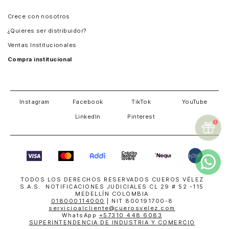
Panamá
Crece con nosotros
Guatemala
¿Quieres ser distribuidor?
Estados Unidos
Ventas Institucionales
Salvador
Compra institucional
Costa Rica
Instagram
Facebook
TikTok
YouTube
LinkedIn
Pinterest
TODOS LOS DERECHOS RESERVADOS CUEROS VÉLEZ
S.A.S. NOTIFICACIONES JUDICIALES CL 29 # 52 -115
MEDELLÍN COLOMBIA
018000114000
| NIT 800191700-8
servicioalcliente@cuerosvelez.com
WhatsApp
+57310 448 6083
SUPERINTENDENCIA DE INDUSTRIA Y COMERCIO