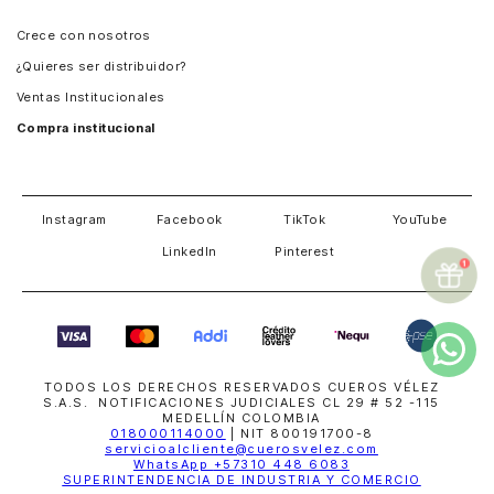
Panamá
Crece con nosotros
Guatemala
¿Quieres ser distribuidor?
Estados Unidos
Ventas Institucionales
Salvador
Compra institucional
Costa Rica
Instagram
Facebook
TikTok
YouTube
LinkedIn
Pinterest
TODOS LOS DERECHOS RESERVADOS CUEROS VÉLEZ
S.A.S. NOTIFICACIONES JUDICIALES CL 29 # 52 -115
MEDELLÍN COLOMBIA
018000114000
| NIT 800191700-8
servicioalcliente@cuerosvelez.com
WhatsApp
+57310 448 6083
SUPERINTENDENCIA DE INDUSTRIA Y COMERCIO