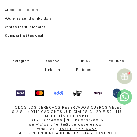
Panamá
Crece con nosotros
Guatemala
¿Quieres ser distribuidor?
Estados Unidos
Ventas Institucionales
Salvador
Compra institucional
Costa Rica
Instagram
Facebook
TikTok
YouTube
LinkedIn
Pinterest
TODOS LOS DERECHOS RESERVADOS CUEROS VÉLEZ
S.A.S. NOTIFICACIONES JUDICIALES CL 29 # 52 -115
MEDELLÍN COLOMBIA
018000114000
| NIT 800191700-8
servicioalcliente@cuerosvelez.com
WhatsApp
+57310 448 6083
SUPERINTENDENCIA DE INDUSTRIA Y COMERCIO