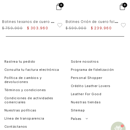
B
otines texanos de cuero folia para mujer dima cuadrada
B
otines Orión de cuero folia para mujer silueta Chelsea
$
759
.
900
$
303
.
960
$
599
.
900
$
239
.
960
Rastrea tu pedido
Sobre nosotros
Consulta tu factura electrónica
Programa de fidelización
Política de cambios y
Personal Shopper
devoluciones
Crédito Leather Lovers
Términos y condiciones
Leather For Good
Condiciones de actividades
comerciales
Nuestras tiendas
Nuestras políticas
Sitemap
Línea de transparencia
Países
Contáctanos
Perú