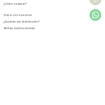
¿Cómo comprar?
Chile
Panamá
Crece con nosotros
Guatemala
¿Quieres ser distribuidor?
Estados Unidos
Ventas Institucionales
Salvador
Compra institucional
Costa Rica
Instagram
Facebook
TikTok
YouTube
LinkedIn
Pinterest
TODOS LOS DERECHOS RESERVADOS CUEROS VÉLEZ
S.A.S. NOTIFICACIONES JUDICIALES CL 29 # 52 -115
MEDELLÍN COLOMBIA
018000114000
| NIT 800191700-8
servicioalcliente@cuerosvelez.com