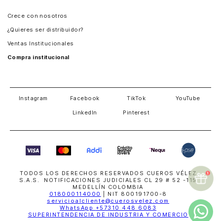
Panamá
Crece con nosotros
Guatemala
¿Quieres ser distribuidor?
Estados Unidos
Ventas Institucionales
Salvador
Compra institucional
Costa Rica
Instagram
Facebook
TikTok
YouTube
LinkedIn
Pinterest
TODOS LOS DERECHOS RESERVADOS CUEROS VÉLEZ
S.A.S. NOTIFICACIONES JUDICIALES CL 29 # 52 -115
MEDELLÍN COLOMBIA
018000114000
| NIT 800191700-8
servicioalcliente@cuerosvelez.com
WhatsApp
+57310 448 6083
SUPERINTENDENCIA DE INDUSTRIA Y COMERCIO