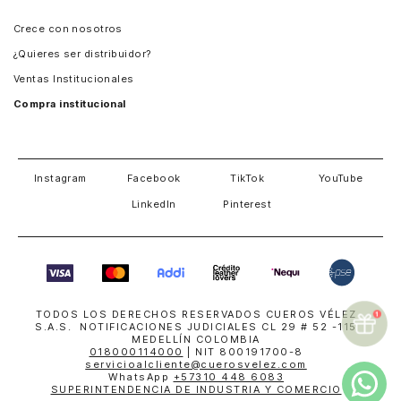
Panamá
Crece con nosotros
Guatemala
¿Quieres ser distribuidor?
Estados Unidos
Ventas Institucionales
Salvador
Compra institucional
Costa Rica
Instagram
Facebook
TikTok
YouTube
LinkedIn
Pinterest
TODOS LOS DERECHOS RESERVADOS CUEROS VÉLEZ
S.A.S. NOTIFICACIONES JUDICIALES CL 29 # 52 -115
MEDELLÍN COLOMBIA
018000114000
| NIT 800191700-8
servicioalcliente@cuerosvelez.com
WhatsApp
+57310 448 6083
SUPERINTENDENCIA DE INDUSTRIA Y COMERCIO